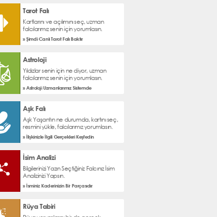
Tarot Falı
Kartlarını ve açılımını seç, uzman
falcılarımız senin için yorumlasın.
» Şimdi Canlı Tarot Falı Baktır
Astroloji
Yıldızlar senin için ne diyor, uzman
falcılarımız senin için yorumlasın.
» Astroloji Uzmanlarımız Sistemde
Aşk Falı
Aşk Yaşantın ne durumda, kartını seç,
resmini yükle, falcılarımız yorumlasın.
» İlişkinizle İlgili Gerçekleri Keşfedin
İsim Analizi
Bilgilerinizi Yazın Seçtiğiniz Falcınız İsim
Analizinizi Yapsın.
» İsminiz Kaderinizin Bir Parçasıdır
Rüya Tabiri