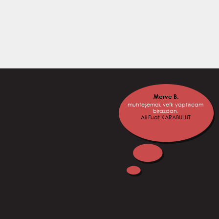
Merve B.
Utk
muhteşemdi. vefk yaptırıcam
Kafamdaki ço
birazdan.
giderildi teşek
Ali Fuat KARABULUT
geleceğim fal
Gizemli