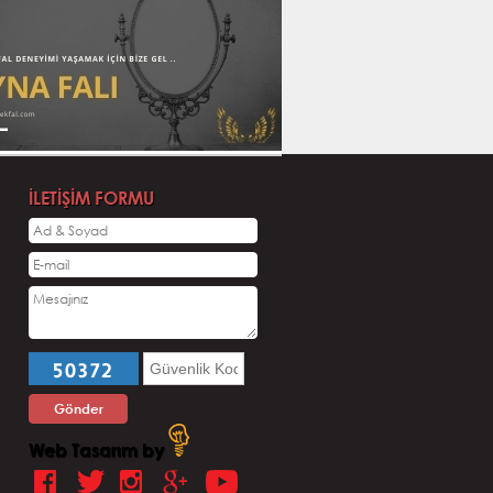
İLETİŞİM FORMU
Zerrin T.
Tuğrul E.
zına eline sağlık nice fallara
Ellerine sağlık çok iyiydi :)
:)
Gizemli Mehmet
Gizemli Mehmet
Web Tasarım by