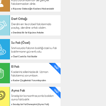
Rüya yorumlarını bir de gerçek
falcılarımızdan dinle.
» Rüyanız Geleceğin Kaderci Habercisidir
Dert Ortağı
Derdini en tecrübeli falcılarımızla
paylaş, derdine ortak olalım.
» Derdinizi Bir Sır Küpüne Anlatın
Su Falı (Özel)
Sınırlı sayıda falcının baktığı özel su falı
baktırmanın güvenli yolu.
» Özel Canlı Su Falı Baktır
El Falı
Kaderiniz ellerinizdedir. Uzman
falcılarımız yorumlasın.
» Kader Çizgilerinizi Yorumlayalım
Ayna Falı
Sıradışı bir konsantrasyonla bakılan
ayna falı baktır.
» Sıradışı bir Fal Deneyimi (Ayna Falı)