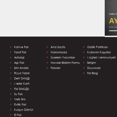
Kahve Falı
Ana Sayfa
Gizlilik Politikası
u B.
Şeyma S.
Tarof Falı
Hakkımızda
Kullanım Koşulları
ğu sorunlar
:) Çok güzel bakımdı eline
Ağ
Astroloji
Üyelerin Yorumları
Müşteri Memnuniyeti
kür ederim yine
sağlık.
 baktırmaya.
Aşk Falı
Havale Bildirim Formu
Gizemli Mehmet
İletişim
 Mehmet
İsim Analizi
Falcılar
Duyurular
Rüya Tabiri
Fal Blog
Dert Ortağı
Melek Kartı
Fal Sözlüğü
Su Falı
Vefk İlmi
Evlilik Falı
Kurşun Döktür
El Falı