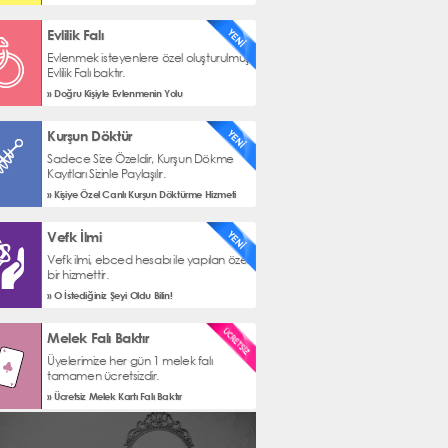
Evlilik Falı
Evlenmek isteyenlere özel oluşturulmuş
Evlilik Falı baktır.
» Doğru Kişiyle Evlenmenin Yolu
Kurşun Döktür
Sadece Size Özeldir, Kurşun Dökme
Kayıtları Sizinle Paylaşılır.
» Kişiye Özel Canlı Kurşun Döktürme Hizmeti
Vefk İlmi
Vefk ilmi, ebced hesabı ile yapılan özel
bir hizmettir.
» O İstediğiniz Şeyi Oldu Bilin!
Melek Falı Baktır
Üyelerimize her gün 1 melek falı
tamamen ücretsizdir.
» Ücretsiz Melek Kartı Falı Baktır