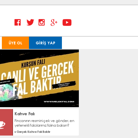
ÜYE OL
GİRİŞ YAP
Kahve Falı
Fincanının resmini çek ve gönder, en
yetenekli falcılarımız falına baksın?
» Gerçek Kahve Falı Baktır