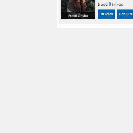
0
Sırada
kişi var.
Profili Göster