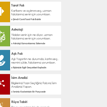
Tarot Falı
Kartlarını ve açılımını seç, uzman
falcılarımız senin için yorumlasın.
» Şimdi Canlı Tarot Falı Baktır
Astroloji
Yıldızlar senin için ne diyor, uzman
falcılarımız senin için yorumlasın.
» Astroloji Uzmanlarımız Sistemde
Aşk Falı
Aşk Yaşantın ne durumda, kartını seç,
resmini yükle, falcılarımız yorumlasın.
» İlişkinizle İlgili Gerçekleri Keşfedin
İsim Analizi
Bilgilerinizi Yazın Seçtiğiniz Falcınız İsim
Analizinizi Yapsın.
» İsminiz Kaderinizin Bir Parçasıdır
Rüya Tabiri