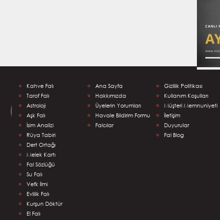
Kahve Falı
Ana Sayfa
Gizlilik Politikası
Şeyma S.
Zerrin 
Tarof Falı
Hakkımızda
Kullanım Koşulları
:) Çok güzel bakımdı eline
Ağzına eline sağlık
Astroloji
Üyelerin Yorumları
Müşteri Memnuniyeti
sağlık.
:)
Aşk Falı
Gizemli Mehmet
Havale Bildirim Formu
İletişim
Gizemli M
İsim Analizi
Falcılar
Duyurular
Rüya Tabiri
Fal Blog
Dert Ortağı
Melek Kartı
Fal Sözlüğü
Su Falı
Vefk İlmi
Evlilik Falı
Kurşun Döktür
El Falı