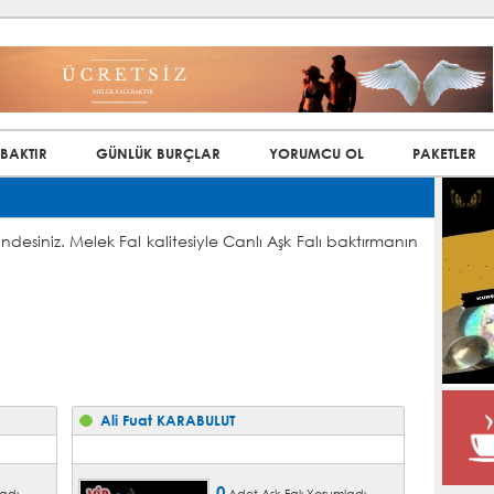
 BAKTIR
GÜNLÜK BURÇLAR
YORUMCU OL
PAKETLER
ndesiniz. Melek Fal kalitesiyle Canlı Aşk Falı baktırmanın
Ali Fuat KARABULUT
0
adı.
Adet Aşk Falı Yorumladı.