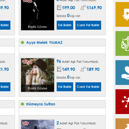
89.90
99.00
169.90
0
Sırada
kişi var.
Profili Göster
Ayşe Melek YILMAZ
96
adı.
Adet Aşk Falı Yorumladı.
21.90
49.90
89.90
0
Sırada
kişi var.
Profili Göster
Hümeyra Sultan
2
mladı.
Adet Aşk Falı Yorumladı.