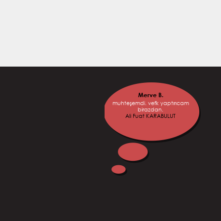
Merve B.
Utku B.
muhteşemdi. vefk yaptırıcam
Kafamdaki çoğu sorunlar
birazdan.
giderildi teşekkür ederim yine
Ali Fuat KARABULUT
geleceğim fal baktırmaya.
Gizemli Mehmet