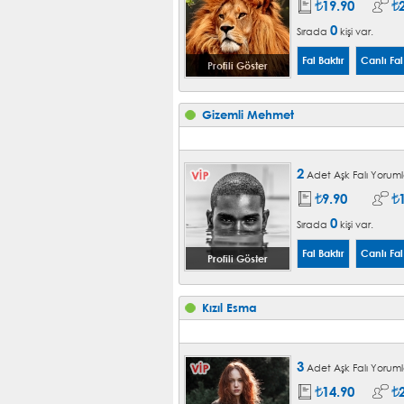
19.90
0
Sırada
kişi var.
Profili Göster
Gizemli Mehmet
2
Adet Aşk Falı Yoruml
9.90
0
Sırada
kişi var.
Profili Göster
Kızıl Esma
3
Adet Aşk Falı Yoruml
14.90