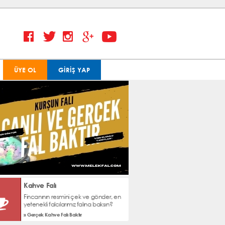
ÜYE OL
GİRİŞ YAP
Kahve Falı
Fincanının resmini çek ve gönder, en
yetenekli falcılarımız falına baksın?
» Gerçek Kahve Falı Baktır