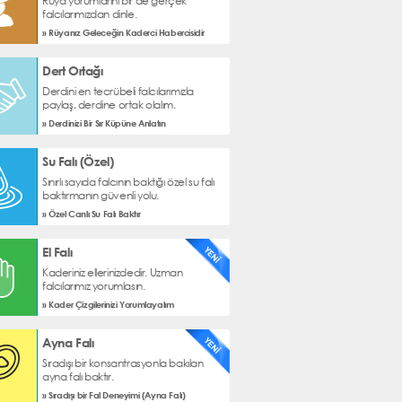
Rüya yorumlarını bir de gerçek
falcılarımızdan dinle.
» Rüyanız Geleceğin Kaderci Habercisidir
Dert Ortağı
Derdini en tecrübeli falcılarımızla
paylaş, derdine ortak olalım.
» Derdinizi Bir Sır Küpüne Anlatın
Su Falı (Özel)
Sınırlı sayıda falcının baktığı özel su falı
baktırmanın güvenli yolu.
» Özel Canlı Su Falı Baktır
El Falı
Kaderiniz ellerinizdedir. Uzman
falcılarımız yorumlasın.
» Kader Çizgilerinizi Yorumlayalım
Ayna Falı
Sıradışı bir konsantrasyonla bakılan
ayna falı baktır.
» Sıradışı bir Fal Deneyimi (Ayna Falı)