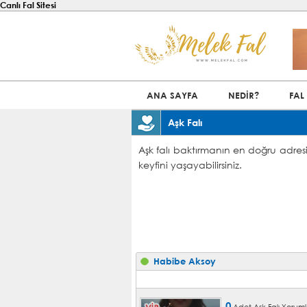
Canlı Fal Sitesi
ANA SAYFA
NEDİR?
FAL
Aşk Falı
Aşk falı baktırmanın en doğru adresi
keyfini yaşayabilirsiniz.
Habibe Aksoy
0
Adet Aşk Falı Yoruml