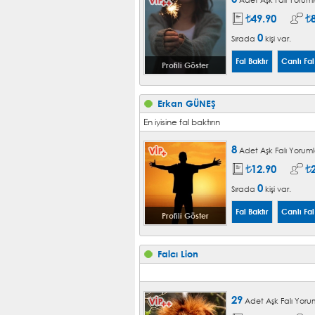
49.90
0
Sırada
kişi var.
Profili Göster
Erkan GÜNEŞ
En iyisine fal baktırın
8
Adet Aşk Falı Yoruml
12.90
0
Sırada
kişi var.
Profili Göster
Falcı Lion
29
Adet Aşk Falı Yoru