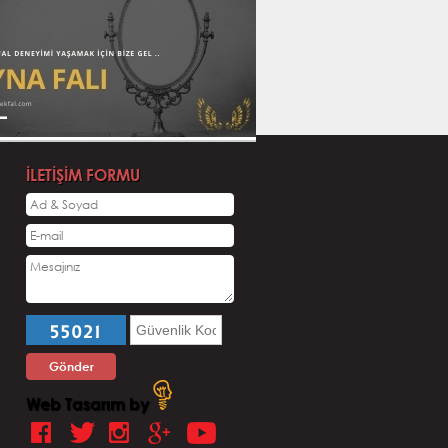
İLETİŞİM FORMU
T.
Tuğrul E.
 nice fallara
Ellerine sağlık çok iyiydi :)
Gizemli Mehmet
ehmet
Web Tasarım by