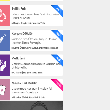
Evlilik Falı
Evlenmek isteyenlere özel oluşturulmuş
Evlilik Falı baktır.
» Doğru Kişiyle Evlenmenin Yolu
Kurşun Döktür
Sadece Size Özeldir, Kurşun Dökme
Kayıtları Sizinle Paylaşılır.
» Kişiye Özel Canlı Kurşun Döktürme Hizmeti
Vefk İlmi
Vefk ilmi, ebced hesabı ile yapılan özel
bir hizmettir.
» O İstediğiniz Şeyi Oldu Bilin!
Melek Falı Baktır
Üyelerimize her gün 1 melek falı
tamamen ücretsizdir.
» Ücretsiz Melek Kartı Falı Baktır