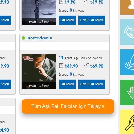
29.90
9.90
19.90
0
Sırada
kişi var.
Profili Göster
Nostradamus
19
adı.
Adet Aşk Falı Yorumladı.
19.90
39.90
69.90
0
Sırada
kişi var.
Profili Göster
Tüm Aşk Falı Falcıları İçin Tıklayın
adı.
24.90